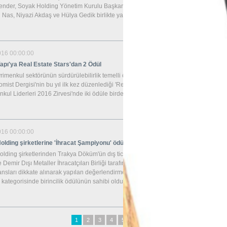
ender, Soyak Holding Yönetim Kurulu Başkanı Erkut Soyak, Umur Denizci,
Nas, Niyazi Akdaş ve Hülya Gedik birlikte yaptılar.
016 00:00:00
apı'ya Real Estate Stars'dan 2 Ödül
rimenkul sektörünün sürdürülebilirlik temelli öncü markası Soyak Yapı, Capital
mist Dergisi'nin bu yıl ilk kez düzenlediği 'Real Estate Stars - Türkiye'nin
kul Liderleri 2016 Zirvesi'nde iki ödüle birden layık görüldü.
016 00:00:00
olding şirketlerine 'İhracat Şampiyonu' ödülü
lding şirketlerinden Trakya Döküm'ün dış ticaret şirketi olan ERKU, İstanbul
Demir Dışı Metaller İhracatçıları Birliği tarafından 2015 yılı ihracat
nsları dikkate alınarak yapılan değerlendirme sonucunda, 'Demir Çelik Döküm
' kategorisinde birincilik ödülünün sahibi oldu.
1
2
3
4
5
6
7
8
9
10
11
12
13