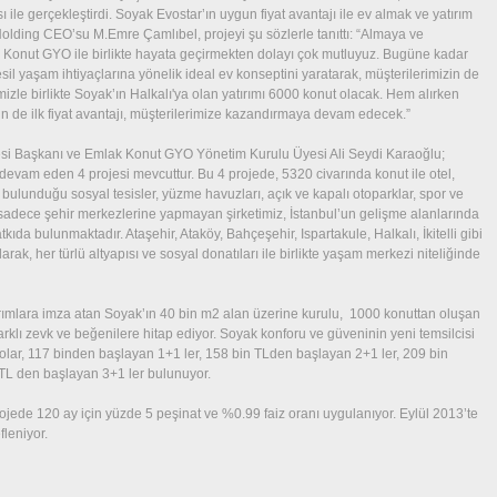
 ile gerçekleştirdi. Soyak Evostar’ın uygun fiyat avantajı ile ev almak ve yatırım
Holding CEO’su M.Emre Çamlıbel, projeyi şu sözlerle tanıttı: “Almaya ve
 Konut GYO ile birlikte hayata geçirmekten dolayı çok mutluyuz. Bugüne kadar
esil yaşam ihtiyaçlarına yönelik ideal ev konseptini yaratarak, müşterilerimizin de
mizle birlikte Soyak’ın Halkalı'ya olan yatırımı 6000 konut olacak. Hem alırken
 de ilk fiyat avantajı, müşterilerimize kazandırmaya devam edecek.”
esi Başkanı ve Emlak Konut GYO Yönetim Kurulu Üyesi Ali Seydi Karaoğlu;
tı devam eden 4 projesi mevcuttur. Bu 4 projede, 5320 civarında konut ile otel,
lerin bulunduğu sosyal tesisler, yüzme havuzları, açık ve kapalı otoparklar, spor ve
ı sadece şehir merkezlerine yapmayan şirketimiz, İstanbul’un gelişme alanlarında
ıda bulunmaktadır. Ataşehir, Ataköy, Bahçeşehir, Ispartakule, Halkalı, İkitelli gibi
arak, her türlü altyapısı ve sosyal donatıları ile birlikte yaşam merkezi niteliğinde
ırımlara imza atan Soyak’ın 40 bin m2 alan üzerine kurulu, 1000 konuttan oluşan
farklı zevk ve beğenilere hitap ediyor. Soyak konforu ve güveninin yeni temsilcisi
lar, 117 binden başlayan 1+1 ler, 158 bin TLden başlayan 2+1 ler, 209 bin
TL den başlayan 3+1 ler bulunuyor.
projede 120 ay için yüzde 5 peşinat ve %0.99 faiz oranı uygulanıyor. Eylül 2013’te
leniyor.