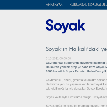
ANASAYFA
KURUMSAL SORUMLUL
Soyak’ın Halkalı’daki yeni
5.10.2011 00:00:00
Gayrimenkul sektöründe güven ve kalitenin te
Halkalı’da yeni bir projeye daha imza atıyor.
1000 konutluk Soyak Evostar, Halkalı’nın yüks
Gayrimenkul, enerji, çimento ve döküm sektörle
Halkalı’da yeni bir yaşamın kapılarını Soyak Evos
teknoloji imkânlarıyla donatılan Soyak Evostar’ı 
Soyak kalitesiyle Evostar’da tanışın, ilk fiyat a
Soyak; doğa ile iç içe bir ortamda huzurlu, konf