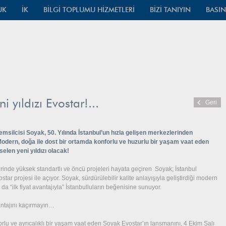
UK
İK
BİLGİ TOPLUMU HİZMETLERİ
BİZİ TANIYIN
BASIN
 yıldızı Evostar!...
Geri
msilcisi Soyak, 50. Yılında İstanbul’un hızla gelişen merkezlerinden
 Modern, doğa ile dost bir ortamda konforlu ve huzurlu bir yaşam vaat eden
elen yeni yıldızı olacak!
rinde yüksek standartlı ve öncü projeleri hayata geçiren Soyak; İstanbul
tar projesi ile açıyor. Soyak, sürdürülebilir kalite anlayışıyla geliştirdiği modern
da “ilk fiyat avantajıyla” İstanbulluların beğenisine sunuyor.
vantajını kaçırmayın…
orlu ve ayrıcalıklı bir yaşam vaat eden Soyak Evostar’ın lansmanını, 4 Ekim Salı