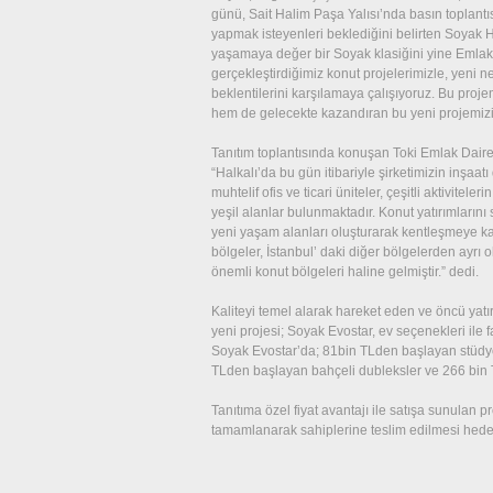
günü, Sait Halim Paşa Yalısı’nda basın toplantısı
yapmak isteyenleri beklediğini belirten Soyak 
yaşamaya değer bir Soyak klasiğini yine Emlak
gerçekleştirdiğimiz konut projelerimizle, yeni n
beklentilerini karşılamaya çalışıyoruz. Bu proje
hem de gelecekte kazandıran bu yeni projemizin
Tanıtım toplantısında konuşan Toki Emlak Dair
“Halkalı’da bu gün itibariyle şirketimizin inşaa
muhtelif ofis ve ticari üniteler, çeşitli aktivite
yeşil alanlar bulunmaktadır. Konut yatırımların
yeni yaşam alanları oluşturarak kentleşmeye katk
bölgeler, İstanbul’ daki diğer bölgelerden ayrı ol
önemli konut bölgeleri haline gelmiştir.” dedi.
Kaliteyi temel alarak hareket eden ve öncü yat
yeni projesi; Soyak Evostar, ev seçenekleri ile 
Soyak Evostar’da; 81bin TLden başlayan stüdyo
TLden başlayan bahçeli dubleksler ve 266 bin 
Tanıtıma özel fiyat avantajı ile satışa sunulan 
tamamlanarak sahiplerine teslim edilmesi hedef