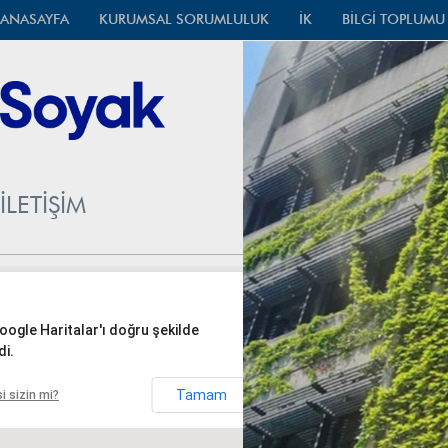
ANASAYFA
KURUMSAL SORUMLULUK
İK
BİLGİ TOPLUMU 
İLETİŞİM
oogle Haritalar'ı doğru şekilde
i.
Tamam
i sizin mi?